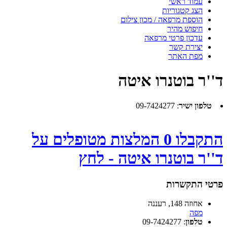
עמוד ראשי
הצג קטגוריות
הוספת מרפאה / מכון צילום
חיפוש מהיר
עדכון פרטי מרפאה
יצירת קשר
מפת האתר
ד''ר בוטנרו איטה
טלפון ישיר
:
09-7424277
התקבלו 0 המלצות מטופלים על
ד''ר בוטנרו איטה - לחץ
פרטי התקשרות
אחוזה 148, רעננה
מפה
טלפון
:
09-7424277