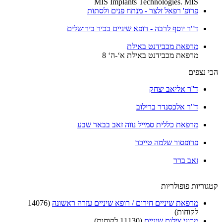
MIS Implants Technologies. MIS
פרופ' רפאל זלצר - מנתח פנים ולסתות
ד"ר יוסף לרבה - רופא שיניים בכיר בירושלים
מרפאת מכבידנט באילת
מרפאת מכבידנט באילת א‘-ה‘ 8
הכי נצפים
ד''ר אליאב יצחק
ד"ר אלכסנדר ברילוב
מרפאת כללית סמייל נווה זאב בבאר שבע
פרופסור שלמה טייכר
זאב ברר
קטגוריות פופולריות
מרפאת שיניים חירום / רופא שיניים עזרה ראשונה
(14076
לקוחות)
מכוני צילום שיניים
(11130 לקוחות)