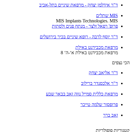
ד"ר אידלמן יצחק - מרפאת שיניים בתל-אביב
MIS שתלים
MIS Implants Technologies. MIS
פרופ' רפאל זלצר - מנתח פנים ולסתות
ד"ר יוסף לרבה - רופא שיניים בכיר בירושלים
מרפאת מכבידנט באילת
מרפאת מכבידנט באילת א‘-ה‘ 8
הכי נצפים
ד''ר אליאב יצחק
ד"ר אלכסנדר ברילוב
מרפאת כללית סמייל נווה זאב בבאר שבע
פרופסור שלמה טייכר
זאב ברר
קטגוריות פופולריות