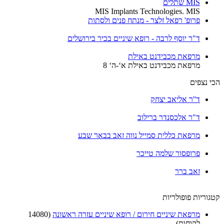
MIS שתלים
MIS Implants Technologies. MIS
פרופ' רפאל זלצר - מנתח פנים ולסתות
ד"ר יוסף לרבה - רופא שיניים בכיר בירושלים
מרפאת מכבידנט באילת
מרפאת מכבידנט באילת א‘-ה‘ 8
הכי נצפים
ד''ר אליאב יצחק
ד"ר אלכסנדר ברילוב
מרפאת כללית סמייל נווה זאב בבאר שבע
פרופסור שלמה טייכר
זאב ברר
קטגוריות פופולריות
מרפאת שיניים חירום / רופא שיניים עזרה ראשונה
(14080
לקוחות)