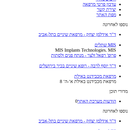
עדכון פרטי מרפאה
יצירת קשר
מפת האתר
נוספו לאחרונה
ד"ר אידלמן יצחק - מרפאת שיניים בתל-אביב
MIS שתלים
MIS Implants Technologies. MIS
פרופ' רפאל זלצר - מנתח פנים ולסתות
ד"ר יוסף לרבה - רופא שיניים בכיר בירושלים
מרפאת מכבידנט באילת
מרפאת מכבידנט באילת א‘-ה‘ 8
מדורי תוכן
הודעות מערכת האתר
0
נוספו לאחרונה
ד"ר אידלמן יצחק - מרפאת שיניים בתל-אביב