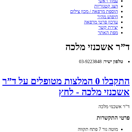
עמוד ראשי
הצג קטגוריות
הוספת מרפאה / מכון צילום
חיפוש מהיר
עדכון פרטי מרפאה
יצירת קשר
מפת האתר
ד”ר אשכנזי מלכה
טלפון ישיר
:
03-9223848
התקבלו 0 המלצות מטופלים על ד”ר
אשכנזי מלכה - לחץ
ד”ר אשכנזי מלכה
פרטי התקשרות
מוטה גור 7 פתח תקווה