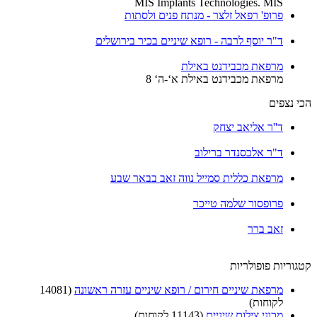
MIS Implants Technologies. MIS
פרופ' רפאל זלצר - מנתח פנים ולסתות
ד"ר יוסף לרבה - רופא שיניים בכיר בירושלים
מרפאת מכבידנט באילת
מרפאת מכבידנט באילת א‘-ה‘ 8
הכי נצפים
ד''ר אליאב יצחק
ד"ר אלכסנדר ברילוב
מרפאת כללית סמייל נווה זאב בבאר שבע
פרופסור שלמה טייכר
זאב ברר
קטגוריות פופולריות
מרפאת שיניים חירום / רופא שיניים עזרה ראשונה
(14081
לקוחות)
מכוני צילום שיניים
(11143 לקוחות)