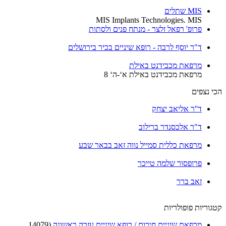
MIS שתלים
MIS Implants Technologies. MIS
פרופ' רפאל זלצר - מנתח פנים ולסתות
ד"ר יוסף לרבה - רופא שיניים בכיר בירושלים
מרפאת מכבידנט באילת
מרפאת מכבידנט באילת א‘-ה‘ 8
הכי נצפים
ד''ר אליאב יצחק
ד"ר אלכסנדר ברילוב
מרפאת כללית סמייל נווה זאב בבאר שבע
פרופסור שלמה טייכר
זאב ברר
קטגוריות פופולריות
מרפאת שיניים חירום / רופא שיניים עזרה ראשונה
(14079