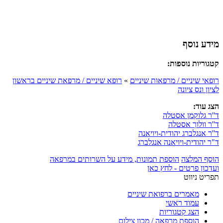
מידע נוסף
קטגוריות נוספות:
רופאי שיניים / מרפאות שיניים
»
רופא שיניים / מרפאת שיניים בראשון
לציון ונס ציונה
הצג עוד:
ד''ר גלוקמן אסטלה
ד''ר וולוך אסטלה
ד''ר אנגלברג יהודית-ויויאנה
ד"ר יהודית-ויויאנה אנגלברג
הוסף המלצה
הוספת תמונות, מידע על השרותים במרפאה
ועדכון פרטים - לחץ כאן
תפריט ניווט
מאמרים ברפואת שיניים
עמוד ראשי
הצג קטגוריות
הוספת מרפאה / מכון צילום