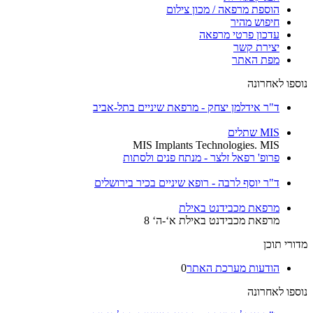
הוספת מרפאה / מכון צילום
חיפוש מהיר
עדכון פרטי מרפאה
יצירת קשר
מפת האתר
נוספו לאחרונה
ד"ר אידלמן יצחק - מרפאת שיניים בתל-אביב
MIS שתלים
MIS Implants Technologies. MIS
פרופ' רפאל זלצר - מנתח פנים ולסתות
ד"ר יוסף לרבה - רופא שיניים בכיר בירושלים
מרפאת מכבידנט באילת
מרפאת מכבידנט באילת א‘-ה‘ 8
מדורי תוכן
הודעות מערכת האתר
0
נוספו לאחרונה