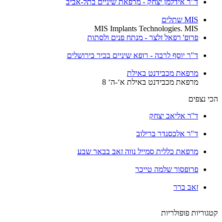
ד"ר אידלמן יצחק - מרפאת שיניים בתל-אביב
MIS שתלים
MIS Implants Technologies. MIS
פרופ' רפאל זלצר - מנתח פנים ולסתות
ד"ר יוסף לרבה - רופא שיניים בכיר בירושלים
מרפאת מכבידנט באילת
מרפאת מכבידנט באילת א‘-ה‘ 8
הכי נצפים
ד''ר אליאב יצחק
ד"ר אלכסנדר ברילוב
מרפאת כללית סמייל נווה זאב בבאר שבע
פרופסור שלמה טייכר
זאב ברר
קטגוריות פופולריות