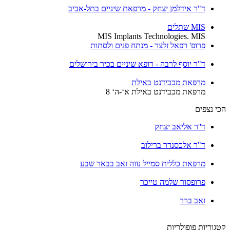
ד"ר אידלמן יצחק - מרפאת שיניים בתל-אביב
MIS שתלים
MIS Implants Technologies. MIS
פרופ' רפאל זלצר - מנתח פנים ולסתות
ד"ר יוסף לרבה - רופא שיניים בכיר בירושלים
מרפאת מכבידנט באילת
מרפאת מכבידנט באילת א‘-ה‘ 8
הכי נצפים
ד''ר אליאב יצחק
ד"ר אלכסנדר ברילוב
מרפאת כללית סמייל נווה זאב בבאר שבע
פרופסור שלמה טייכר
זאב ברר
קטגוריות פופולריות