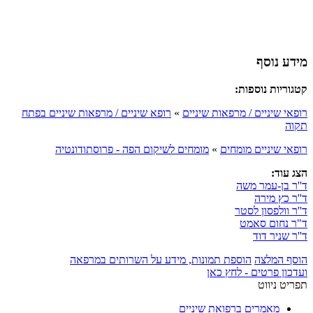
מידע נוסף
קטגוריות נוספות:
רופאי שיניים / מרפאות שיניים
»
רופא שיניים / מרפאות שיניים בפתח
תקוה
רופאי שיניים מומחים
»
מומחים לשיקום הפה - פרוסתודונטיה
הצג עוד:
ד''ר בן-עמר משה
ד''ר כץ מירה
ד''ר וולפסון לסטר
ד"ר נחום סאמט
ד''ר שניר דוד
הוסף המלצה
הוספת תמונות, מידע על השרותים במרפאה
ועדכון פרטים - לחץ כאן
תפריט ניווט
מאמרים ברפואת שיניים