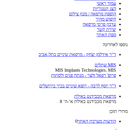
עמוד ראשי
הצג קטגוריות
הוספת מרפאה / מכון צילום
חיפוש מהיר
עדכון פרטי מרפאה
יצירת קשר
מפת האתר
נוספו לאחרונה
ד"ר אידלמן יצחק - מרפאת שיניים בתל-אביב
MIS שתלים
MIS Implants Technologies. MIS
פרופ' רפאל זלצר - מנתח פנים ולסתות
ד"ר יוסף לרבה - רופא שיניים בכיר בירושלים
מרפאת מכבידנט באילת
מרפאת מכבידנט באילת א‘-ה‘ 8
מדורי תוכן
הודעות מערכת האתר
0