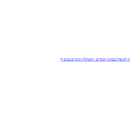
לטיפול בנסיגת חניכיים / השתלת חניכיים בגוש דן