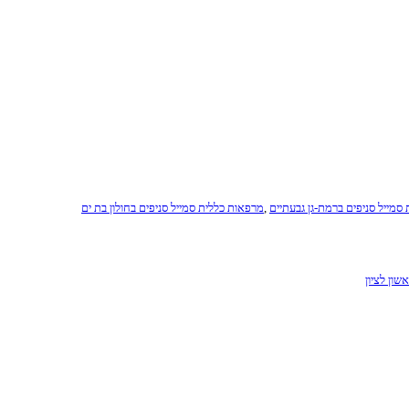
סמייל סניפים ברמת-גן גבעתיים
,
מרפאות כללית סמייל סניפים בחולון בת ים
שון לציון