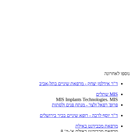
נוספו לאחרונה
ד"ר אידלמן יצחק - מרפאת שיניים בתל-אביב
MIS שתלים
MIS Implants Technologies. MIS
פרופ' רפאל זלצר - מנתח פנים ולסתות
ד"ר יוסף לרבה - רופא שיניים בכיר בירושלים
מרפאת מכבידנט באילת
מרפאת מכבידנט באילת א‘-ה‘ 8