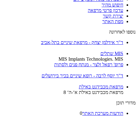
חיפוש מהיר
עדכון פרטי מרפאה
יצירת קשר
מפת האתר
נוספו לאחרונה
ד"ר אידלמן יצחק - מרפאת שיניים בתל-אביב
MIS שתלים
MIS Implants Technologies. MIS
פרופ' רפאל זלצר - מנתח פנים ולסתות
ד"ר יוסף לרבה - רופא שיניים בכיר בירושלים
מרפאת מכבידנט באילת
מרפאת מכבידנט באילת א‘-ה‘ 8
מדורי תוכן
הודעות מערכת האתר
0