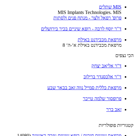
MIS שתלים
MIS Implants Technologies. MIS
פרופ' רפאל זלצר - מנתח פנים ולסתות
ד"ר יוסף לרבה - רופא שיניים בכיר בירושלים
מרפאת מכבידנט באילת
מרפאת מכבידנט באילת א‘-ה‘ 8
הכי נצפים
ד''ר אליאב יצחק
ד"ר אלכסנדר ברילוב
מרפאת כללית סמייל נווה זאב בבאר שבע
פרופסור שלמה טייכר
זאב ברר
קטגוריות פופולריות
מרפאת שיניים חירום / רופא שיניים עזרה ראשונה
(14080