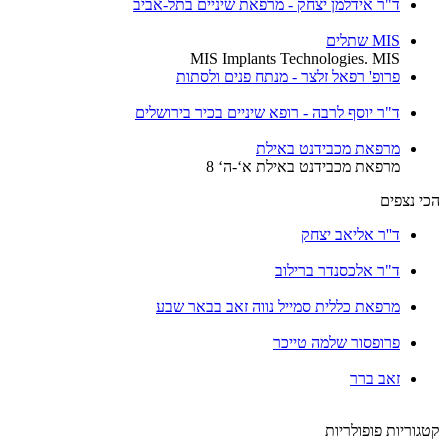
ד"ר אידלמן יצחק - מרפאת שיניים בתל-אביב
MIS שתלים
MIS Implants Technologies. MIS
פרופ' רפאל זלצר - מנתח פנים ולסתות
ד"ר יוסף לרבה - רופא שיניים בכיר בירושלים
מרפאת מכבידנט באילת
מרפאת מכבידנט באילת א‘-ה‘ 8
הכי נצפים
ד''ר אליאב יצחק
ד"ר אלכסנדר ברילוב
מרפאת כללית סמייל נווה זאב בבאר שבע
פרופסור שלמה טייכר
זאב ברר
קטגוריות פופולריות