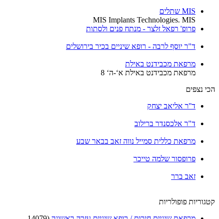
MIS שתלים
MIS Implants Technologies. MIS
פרופ' רפאל זלצר - מנתח פנים ולסתות
ד"ר יוסף לרבה - רופא שיניים בכיר בירושלים
מרפאת מכבידנט באילת
מרפאת מכבידנט באילת א‘-ה‘ 8
הכי נצפים
ד''ר אליאב יצחק
ד"ר אלכסנדר ברילוב
מרפאת כללית סמייל נווה זאב בבאר שבע
פרופסור שלמה טייכר
זאב ברר
קטגוריות פופולריות
מרפאת שיניים חירום / רופא שיניים עזרה ראשונה
(14079