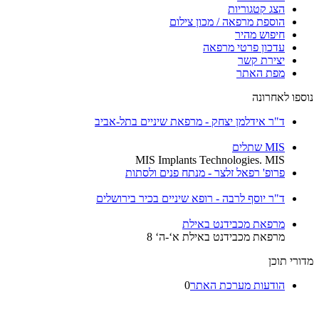
הצג קטגוריות
הוספת מרפאה / מכון צילום
חיפוש מהיר
עדכון פרטי מרפאה
יצירת קשר
מפת האתר
נוספו לאחרונה
ד"ר אידלמן יצחק - מרפאת שיניים בתל-אביב
MIS שתלים
MIS Implants Technologies. MIS
פרופ' רפאל זלצר - מנתח פנים ולסתות
ד"ר יוסף לרבה - רופא שיניים בכיר בירושלים
מרפאת מכבידנט באילת
מרפאת מכבידנט באילת א‘-ה‘ 8
מדורי תוכן
הודעות מערכת האתר
0