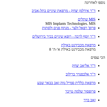
נוספו לאחרונה
ד"ר אידלמן יצחק - מרפאת שיניים בתל-אביב
MIS שתלים
MIS Implants Technologies. MIS
פרופ' רפאל זלצר - מנתח פנים ולסתות
ד"ר יוסף לרבה - רופא שיניים בכיר בירושלים
מרפאת מכבידנט באילת
מרפאת מכבידנט באילת א‘-ה‘ 8
הכי נצפים
ד''ר אליאב יצחק
ד"ר אלכסנדר ברילוב
מרפאת כללית סמייל נווה זאב בבאר שבע
פרופסור שלמה טייכר
זאב ברר