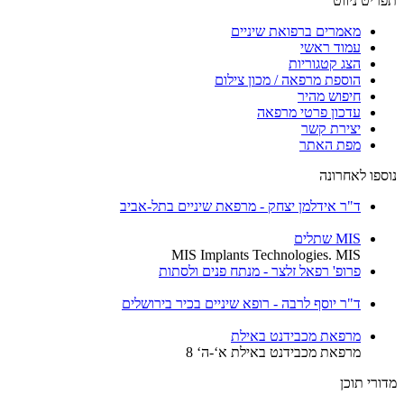
ט ניווט
מאמרים ברפואת שיניים
עמוד ראשי
הצג קטגוריות
הוספת מרפאה / מכון צילום
חיפוש מהיר
עדכון פרטי מרפאה
יצירת קשר
מפת האתר
ו לאחרונה
ד"ר אידלמן יצחק - מרפאת שיניים בתל-אביב
MIS שתלים
MIS Implants Technologies. MIS
פרופ' רפאל זלצר - מנתח פנים ולסתות
ד"ר יוסף לרבה - רופא שיניים בכיר בירושלים
מרפאת מכבידנט באילת
מרפאת מכבידנט באילת א‘-ה‘ 8
י תוכן