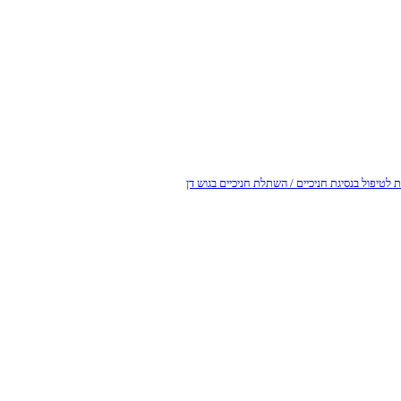
לטיפול בנסיגת חניכיים / השתלת חניכיים בגוש דן