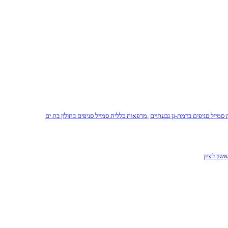
סמייל סניפים ברמת-גן גבעתיים
,
מרפאות כללית סמייל סניפים בחולון בת ים
שון לציון