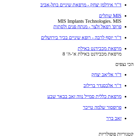
ד"ר אידלמן יצחק - מרפאת שיניים בתל-אביב
MIS שתלים
MIS Implants Technologies. MIS
פרופ' רפאל זלצר - מנתח פנים ולסתות
ד"ר יוסף לרבה - רופא שיניים בכיר בירושלים
מרפאת מכבידנט באילת
מרפאת מכבידנט באילת א‘-ה‘ 8
י נצפים
ד''ר אליאב יצחק
ד"ר אלכסנדר ברילוב
מרפאת כללית סמייל נווה זאב בבאר שבע
פרופסור שלמה טייכר
זאב ברר
וריות פופולריות