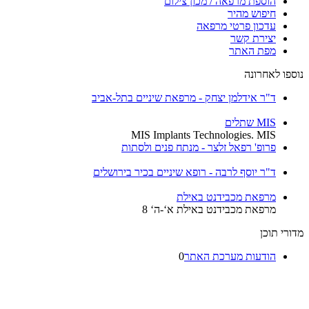
הוספת מרפאה / מכון צילום
חיפוש מהיר
עדכון פרטי מרפאה
יצירת קשר
מפת האתר
ספו לאחרונה
ד"ר אידלמן יצחק - מרפאת שיניים בתל-אביב
MIS שתלים
MIS Implants Technologies. MIS
פרופ' רפאל זלצר - מנתח פנים ולסתות
ד"ר יוסף לרבה - רופא שיניים בכיר בירושלים
מרפאת מכבידנט באילת
מרפאת מכבידנט באילת א‘-ה‘ 8
רי תוכן
הודעות מערכת האתר
0