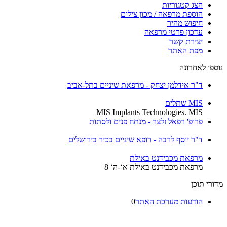
הצג קטגוריות
הוספת מרפאה / מכון צילום
חיפוש מהיר
עדכון פרטי מרפאה
יצירת קשר
מפת האתר
נוספו לאחרונה
ד"ר אידלמן יצחק - מרפאת שיניים בתל-אביב
MIS שתלים
MIS Implants Technologies. MIS
פרופ' רפאל זלצר - מנתח פנים ולסתות
ד"ר יוסף לרבה - רופא שיניים בכיר בירושלים
מרפאת מכבידנט באילת
מרפאת מכבידנט באילת א‘-ה‘ 8
מדורי תוכן
הודעות מערכת האתר
0