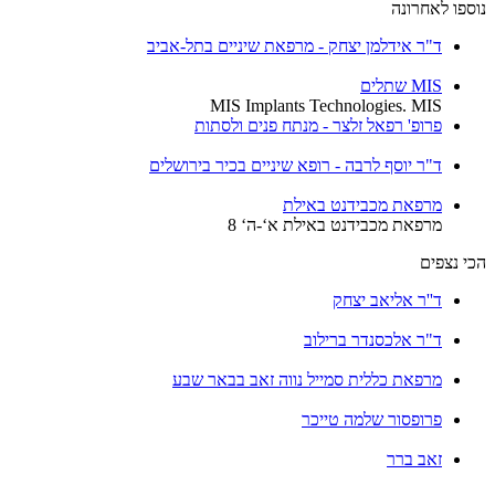
נוספו לאחרונה
ד"ר אידלמן יצחק - מרפאת שיניים בתל-אביב
MIS שתלים
MIS Implants Technologies. MIS
פרופ' רפאל זלצר - מנתח פנים ולסתות
ד"ר יוסף לרבה - רופא שיניים בכיר בירושלים
מרפאת מכבידנט באילת
מרפאת מכבידנט באילת א‘-ה‘ 8
הכי נצפים
ד''ר אליאב יצחק
ד"ר אלכסנדר ברילוב
מרפאת כללית סמייל נווה זאב בבאר שבע
פרופסור שלמה טייכר
זאב ברר