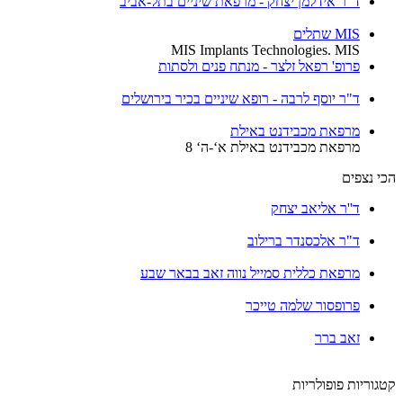
ד"ר אידלמן יצחק - מרפאת שיניים בתל-אביב
MIS שתלים
MIS Implants Technologies. MIS
פרופ' רפאל זלצר - מנתח פנים ולסתות
ד"ר יוסף לרבה - רופא שיניים בכיר בירושלים
מרפאת מכבידנט באילת
מרפאת מכבידנט באילת א‘-ה‘ 8
הכי נצפים
ד''ר אליאב יצחק
ד"ר אלכסנדר ברילוב
מרפאת כללית סמייל נווה זאב בבאר שבע
פרופסור שלמה טייכר
זאב ברר
קטגוריות פופולריות