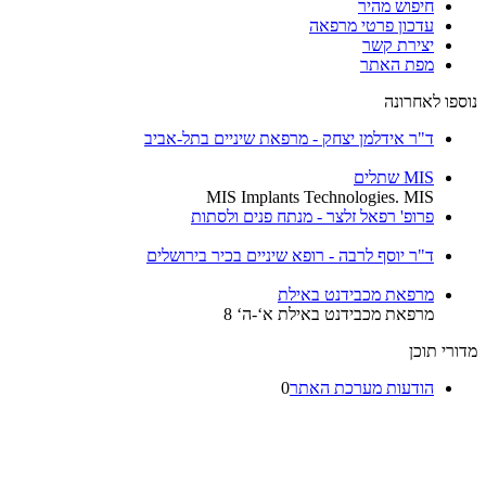
חיפוש מהיר
עדכון פרטי מרפאה
יצירת קשר
מפת האתר
נוספו לאחרונה
ד"ר אידלמן יצחק - מרפאת שיניים בתל-אביב
MIS שתלים
MIS Implants Technologies. MIS
פרופ' רפאל זלצר - מנתח פנים ולסתות
ד"ר יוסף לרבה - רופא שיניים בכיר בירושלים
מרפאת מכבידנט באילת
מרפאת מכבידנט באילת א‘-ה‘ 8
מדורי תוכן
הודעות מערכת האתר
0