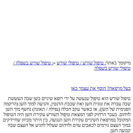
קומך באתר
: טיפול שורש / טיפולי שורש
»
: טיפול שורש בשפלה /
פולי שורש בשפלה
ל מרפאה? הוסף את עצמך כאן
פול שורש הוא טיפול שנעשה על ידי רופא שיניים בשן שבה העששת
ה עברה את זגוגית השן ואת שכבת הדנטין, והגיעה למוֹך השן (הרקמה
נימית של השן), או כאשר עקב חבלה (נפילה / תאונה) נחשף מוך השן
יהום. בעבר הרחוק לפני המצאת טיפול השורש עקירת השן היה הטיפול
קובל במרפאת השיניים עקירת השן הנגועה, בין היתר מכיוון שחיידקים
וך העצם גורמים לכאבים עזים ולזיהום שעלול להגיע אל העצם שבה
ועה השן.