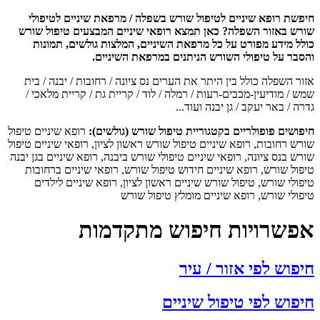
פשת רופא שיניים לטיפול שורש בשפלה / מרפאת שיניים לטיפולי
רש באזור השפלה? כאן תמצא רופאי שיניים המבצעים טיפול שורש
לל מידע מפורט על כל מרפאת השיניים, המלצות גולשים, תמונות
סבר על טיפולי השורש הניתנים במרפאת השיניים.
ר השפלה כולל בין היתר את הערים נס ציונה / רחובות / יבנה / בית
 / מודיעין-מכבים-רעות / רמלה / לוד / קריית גת / קריית מלאכי /
ה / באר יעקב / גן יבנה ועוד...
פושים פופולריים בקטגוריית טיפול שורש (גולשים):
רופא שיניים טיפול
ש רחובות, רופא שיניים טיפול שורש ראשון לציון, רופאי שיניים טיפול
ש בנס ציונה, רופאי שיניים טיפולי שורש ביבנה, רופא שיניים בגן יבנה
פול שורש, רופא שיניים חידוש טיפול שורש, רופאי שיניים ברחובות
ולי שורש, טיפול שורש שיניים ראשון לציון, רופא שיניים לילדים
פולי שורש, רופא שיניים מומלץ טיפול שורש
פשרויות חיפוש מתקדמות
פוש לפי אזור / עיר
פוש לפי טיפול שיניים