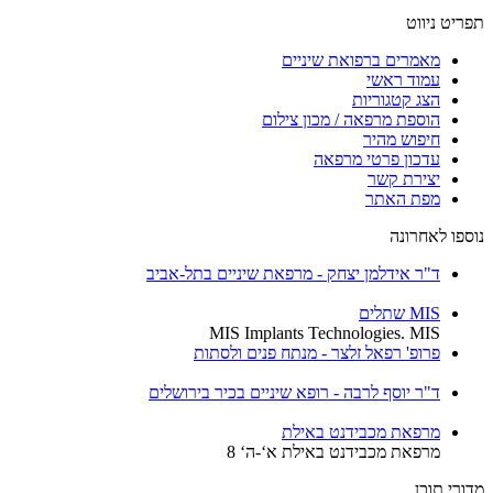
יט ניווט
מאמרים ברפואת שיניים
עמוד ראשי
הצג קטגוריות
הוספת מרפאה / מכון צילום
חיפוש מהיר
עדכון פרטי מרפאה
יצירת קשר
מפת האתר
ספו לאחרונה
ד"ר אידלמן יצחק - מרפאת שיניים בתל-אביב
MIS שתלים
MIS Implants Technologies. MIS
פרופ' רפאל זלצר - מנתח פנים ולסתות
ד"ר יוסף לרבה - רופא שיניים בכיר בירושלים
מרפאת מכבידנט באילת
מרפאת מכבידנט באילת א‘-ה‘ 8
רי תוכן