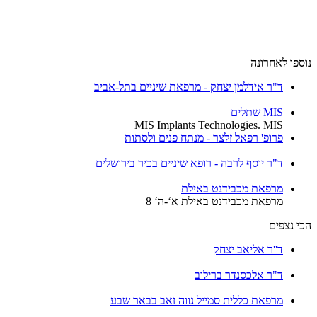
ספו לאחרונה
ד"ר אידלמן יצחק - מרפאת שיניים בתל-אביב
MIS שתלים
MIS Implants Technologies. MIS
פרופ' רפאל זלצר - מנתח פנים ולסתות
ד"ר יוסף לרבה - רופא שיניים בכיר בירושלים
מרפאת מכבידנט באילת
מרפאת מכבידנט באילת א‘-ה‘ 8
י נצפים
ד''ר אליאב יצחק
ד"ר אלכסנדר ברילוב
מרפאת כללית סמייל נווה זאב בבאר שבע