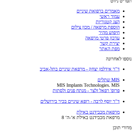
תפריט ניווט
מאמרים ברפואת שיניים
עמוד ראשי
הצג קטגוריות
הוספת מרפאה / מכון צילום
חיפוש מהיר
עדכון פרטי מרפאה
יצירת קשר
מפת האתר
נוספו לאחרונה
ד"ר אידלמן יצחק - מרפאת שיניים בתל-אביב
MIS שתלים
MIS Implants Technologies. MIS
פרופ' רפאל זלצר - מנתח פנים ולסתות
ד"ר יוסף לרבה - רופא שיניים בכיר בירושלים
מרפאת מכבידנט באילת
מרפאת מכבידנט באילת א‘-ה‘ 8
מדורי תוכן