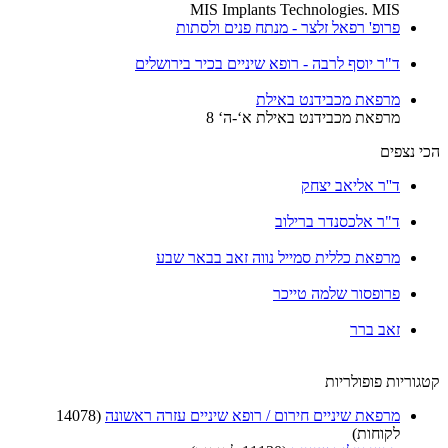
MIS Implants Technologies. MIS
פרופ' רפאל זלצר - מנתח פנים ולסתות
ד"ר יוסף לרבה - רופא שיניים בכיר בירושלים
מרפאת מכבידנט באילת
מרפאת מכבידנט באילת א‘-ה‘ 8
הכי נצפים
ד''ר אליאב יצחק
ד"ר אלכסנדר ברילוב
מרפאת כללית סמייל נווה זאב בבאר שבע
פרופסור שלמה טייכר
זאב ברר
קטגוריות פופולריות
מרפאת שיניים חירום / רופא שיניים עזרה ראשונה
(14078
לקוחות)