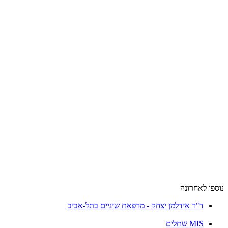
נוספו לאחרונה
ד"ר אידלמן יצחק - מרפאת שיניים בתל-אביב
MIS שתלים