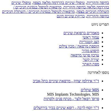
יפה והקריות
,
טיפולי שיניים בהרדמה מלאה בצפון
,
טיפולי שיניים
רדמה מלאה בחיפה והקריות
,
מרפאות לטיפול בנסיגת חניכיים /
תלת חניכיים בצפון
,
מרפאות לטיפול בנסיגת חניכיים / השתלת חניכיים
יפה והקריות
,
בדיקת שיניים חינם
יט ניווט
מאמרים ברפואת שיניים
עמוד ראשי
הצג קטגוריות
הוספת מרפאה / מכון צילום
חיפוש מהיר
עדכון פרטי מרפאה
יצירת קשר
מפת האתר
ספו לאחרונה
ד"ר אידלמן יצחק - מרפאת שיניים בתל-אביב
MIS שתלים
MIS Implants Technologies. MIS
פרופ' רפאל זלצר - מנתח פנים ולסתות
ד"ר יוסף לרבה - רופא שיניים בכיר בירושלים